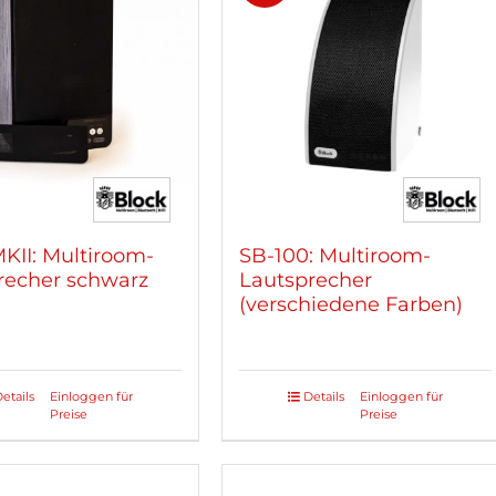
KII: Multiroom-
SB-100: Multiroom-
recher schwarz
Lautsprecher
(verschiedene Farben)
etails
Einloggen für
Details
Einloggen für
Dieses
Preise
Preise
Produkt
weist
mehrere