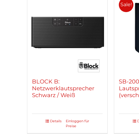
Sale!
BLOCK B:
SB-200
Netzwerklautsprecher
Lautsp
Schwarz / Weiß
(versc
Details
Einloggen für
D
Dieses
Dieses
Preise
Produkt
Produ
weist
weist