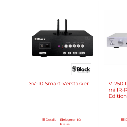
mehrere
mehre
Varianten
Varian
auf.
auf.
Die
Die
Optionen
Optio
können
könne
auf
auf
der
der
Produktseite
Produk
gewählt
gewäh
werden
werde
SV-10 Smart-Verstärker
V-250 L
mi IR-
Edition
Details
Einloggen für
D
Preise