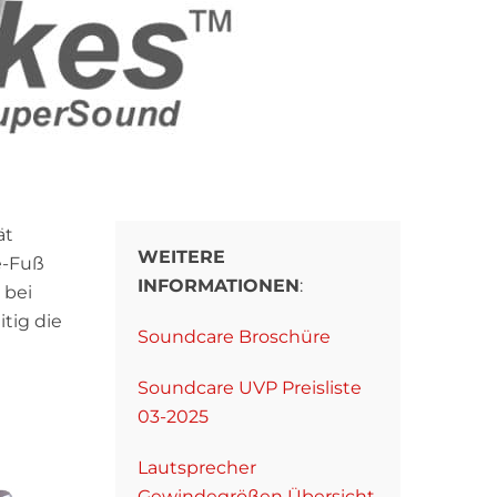
ät
WEITERE
e-Fuß
INFORMATIONEN
:
 bei
tig die
Soundcare Broschüre
Soundcare UVP Preisliste
03-2025
Lautsprecher
Gewindegrößen Übersicht