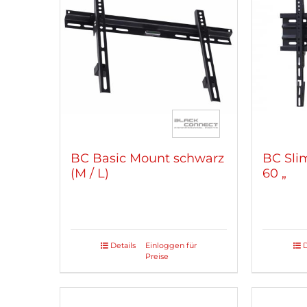
BC Basic Mount schwarz
BC Sli
(M / L)
60 „
Details
Einloggen für
D
Dieses
Preise
Produkt
weist
mehrere