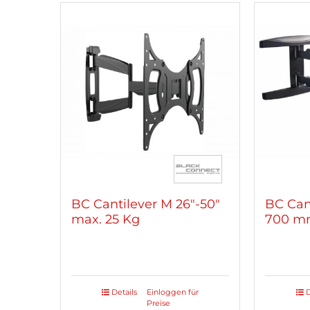
BC Cantilever M 26″-50″
BC Can
max. 25 Kg
700 m
Details
Einloggen für
D
Preise