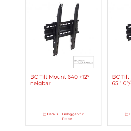
Varianten
auf.
Die
Optionen
können
auf
der
Produktseite
gewählt
werden
BC Tilt Mount 640 +12°
BC Tilt
neigbar
65 “ 0°
Details
Einloggen für
D
Preise