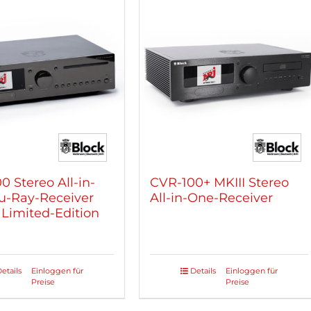
ten
Varianten
auf.
Die
nen
Optionen
n
können
auf
der
tseite
Produktseite
lt
gewählt
n
werden
 Stereo All-in-
CVR-100+ MKIII Stereo
u-Ray-Receiver
All-in-One-Receiver
Limited-Edition
etails
Einloggen für
Details
Einloggen für
Dieses
Preise
Preise
kt
Produkt
weist