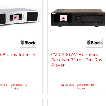
 Blu-ray Internet-
CVR-200 AV Heimkino-
er
Receiver 7.1 mit Blu-Ray
Player
etails
Einloggen für
Details
Einloggen für
Dieses
Preise
Preise
kt
Produkt
weist
re
mehrere