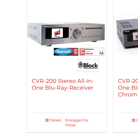
Varianten
Varian
auf.
auf.
Die
Die
Optionen
Optio
können
könne
auf
auf
der
der
Produktseite
Produk
gewählt
gewäh
werden
werde
CVR-200 Stereo All-in-
CVR-200
One Blu-Ray-Receiver
One Bl
Chrom 
Details
Einloggen für
D
Dieses
Dieses
Preise
Produkt
Produ
weist
weist