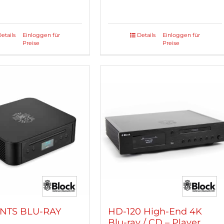
etails
Einloggen für
Details
Einloggen für
Dieses
Preise
Preise
kt
Produkt
weist
re
mehrere
ten
Varianten
auf.
Die
nen
Optionen
n
können
auf
der
tseite
Produktseite
lt
gewählt
n
werden
NTS BLU-RAY
HD-120 High-End 4K
Blu-ray / CD – Player