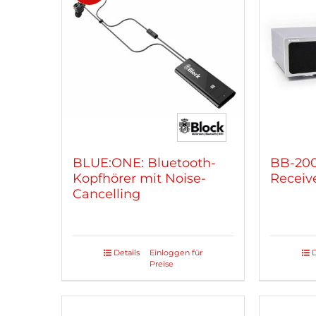
BLUE:ONE: Bluetooth-
BB-200
Kopfhörer mit Noise-
Receiv
Cancelling
Details
Einloggen für
D
Dieses
Dieses
Preise
Produkt
Produ
weist
weist
mehrere
mehre