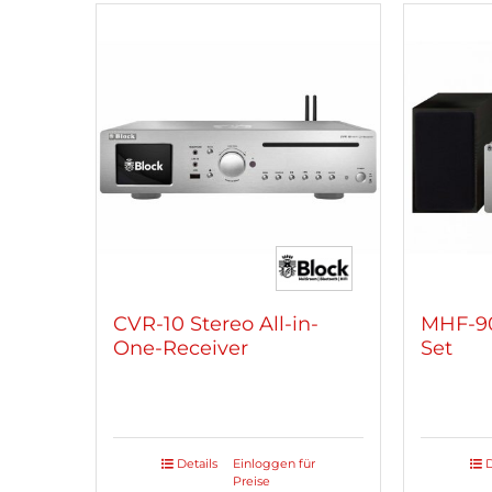
mehrere
mehre
Varianten
Varian
auf.
auf.
Die
Die
Optionen
Optio
können
könne
auf
auf
der
der
Produktseite
Produk
gewählt
gewäh
werden
werde
CVR-10 Stereo All-in-
MHF-90
One-Receiver
Set
Details
Einloggen für
D
Dieses
Dieses
Preise