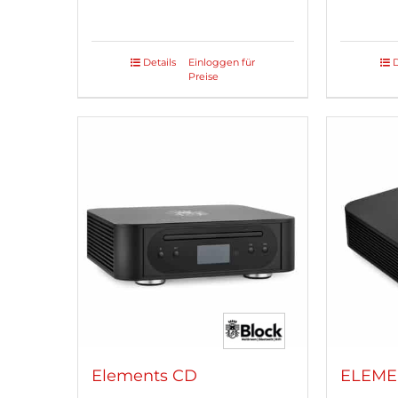
Details
Einloggen für
D
Dieses
Preise
Produ
weist
mehre
Varian
auf.
Die
Optio
könne
auf
der
Produk
gewäh
werde
Elements CD
ELEME