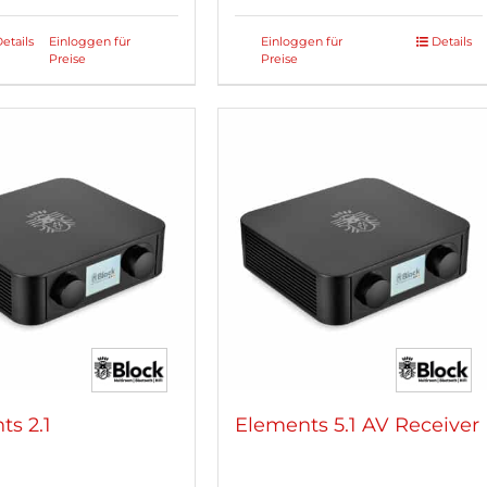
etails
Einloggen für
Einloggen für
Details
Preise
Preise
kt
re
ten
nen
n
tseite
lt
n
ts 2.1
Elements 5.1 AV Receiver