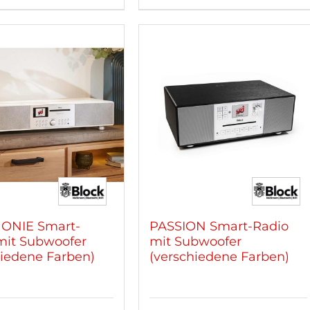
kt
re
ten
nen
n
tseite
lt
n
ONIE Smart-
PASSION Smart-Radio
mit Subwoofer
mit Subwoofer
hiedene Farben)
(verschiedene Farben)