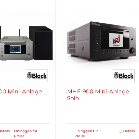
re
mehrere
ten
Varianten
auf.
Die
nen
Optionen
n
können
auf
der
tseite
Produktseite
lt
gewählt
n
werden
0 Mini-Anlage
MHF-900 Mini-Anlage
Solo
etails
Einloggen für
Einloggen für
Details
Preise
Preise