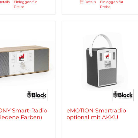
etails
Einloggen für
Details
Einloggen für
Dieses
Preise
Preise
kt
Produkt
weist
re
mehrere
ten
Varianten
auf.
Die
nen
Optionen
n
können
auf
der
tseite
Produktseite
lt
gewählt
n
werden
NY Smart-Radio
eMOTION Smartradio
hiedene Farben)
optional mit AKKU