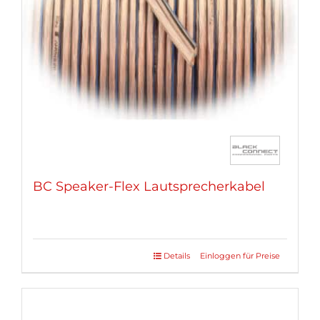
können
auf
der
Produktseite
gewählt
werden
BC Speaker-Flex Lautsprecherkabel
Details
Einloggen für Preise
Dieses
Produkt
weist
mehrere