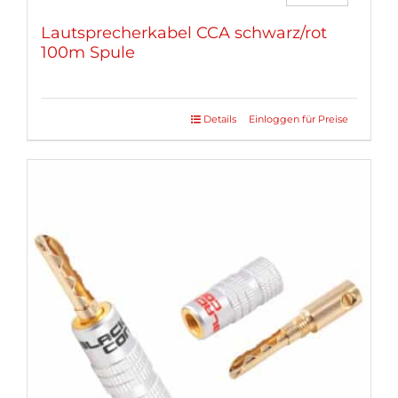
Lautsprecherkabel CCA schwarz/rot
100m Spule
Details
Einloggen für Preise
Dieses
Produkt
weist
mehrere
Varianten
auf.
Die
Optionen
können
auf
der
Produktseite