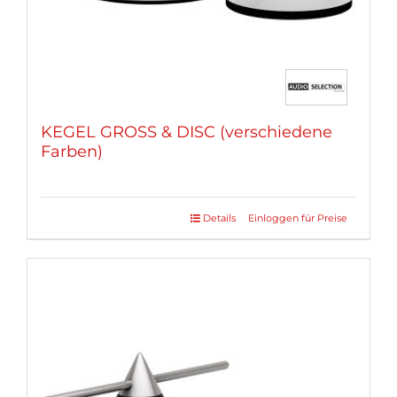
KEGEL GROSS & DISC (verschiedene
Farben)
Details
Einloggen für Preise
Dieses
Produkt
weist
mehrere
Varianten
auf.
Die
Optionen