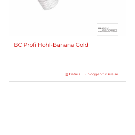
gewählt
werden
BC Profi Hohl-Banana Gold
Details
Einloggen für Preise
Dieses
Produkt
weist
mehrere
Varianten
auf.
Die
Optionen