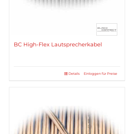
BC High-Flex Lautsprecherkabel
Details
Einloggen für Preise
Dieses
Produkt
weist
mehrere
Varianten
auf.
Die
Optionen