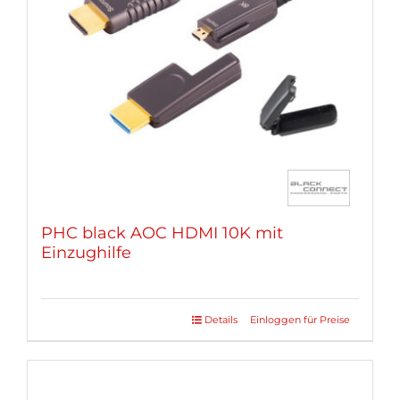
können
auf
der
Produktseite
gewählt
werden
PHC black AOC HDMI 10K mit
Einzughilfe
Details
Einloggen für Preise
Dieses
Produkt
weist
mehrere