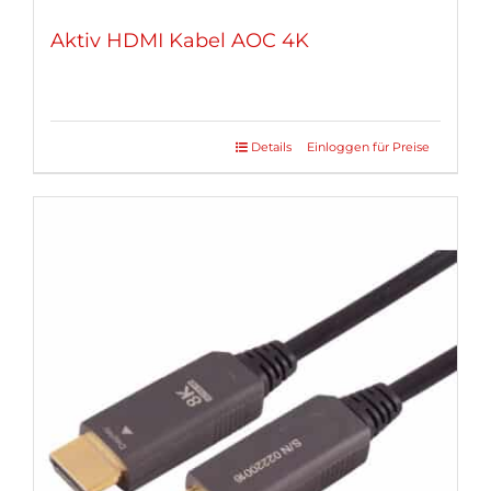
Aktiv HDMI Kabel AOC 4K
Details
Einloggen für Preise
Dieses
Produkt
weist
mehrere
Varianten
auf.
Die
Optionen
können
auf
der
Produktseite