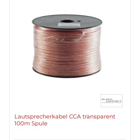
Varianten
auf.
Die
Optionen
können
auf
der
Produktseite
gewählt
werden
Lautsprecherkabel CCA transparent
100m Spule