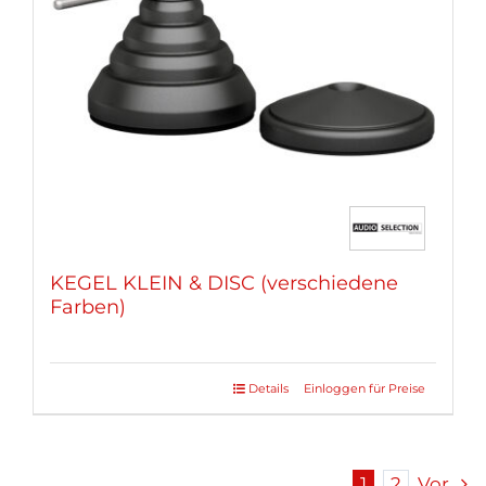
können
auf
der
Produktseite
gewählt
werden
KEGEL KLEIN & DISC (verschiedene
Farben)
Details
Einloggen für Preise
Dieses
Produkt
weist
mehrere
1
2
Vor