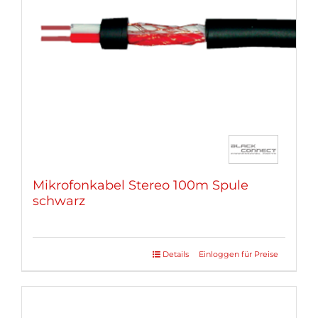
können
auf
der
Produktseite
gewählt
werden
Mikrofonkabel Stereo 100m Spule
schwarz
Details
Einloggen für Preise