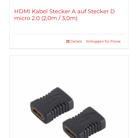
HDMI Kabel Stecker A auf Stecker D
micro 2.0 (2,0m / 3,0m)
Details
Einloggen für Preise
Dieses
Produkt
weist
mehrere
Varianten
auf.
Die
Optionen
können
auf
der
Produktseite