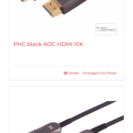
gewählt
werden
PHC black AOC HDMI 10K
Details
Einloggen für Preise
Dieses
Produkt
weist
mehrere
Varianten
auf.
Die
Optionen