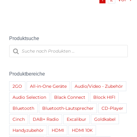
Varianten
auf.
Die
Optionen
können
Produktsuche
auf
Products
search
der
Produktseite
gewählt
Produktbereiche
werden
2GO
All-in-One Geräte
Audio/Video - Zubehör
Audio Selection
Black Connect
Block HIFI
Bluetooth
Bluetooth-Lautsprecher
CD-Player
Cinch
DAB+ Radio
Excalibur
Goldkabel
Handyzubehör
HDMI
HDMI 10K