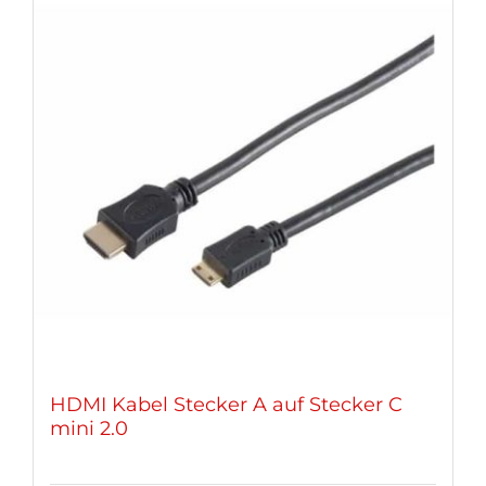
Varianten
auf.
Die
Optionen
können
auf
der
Produktseite
gewählt
werden
HDMI Kabel Stecker A auf Stecker C
mini 2.0