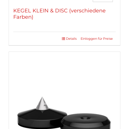
KEGEL KLEIN & DISC (verschiedene
Farben)
Details
Einloggen für Preise
Dieses
Produkt
weist
mehrere
Varianten
auf.
Die
Optionen
können
auf
der
Produktseite