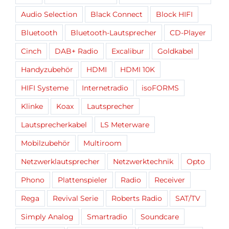
Audio Selection
Black Connect
Block HIFI
Bluetooth
Bluetooth-Lautsprecher
CD-Player
Cinch
DAB+ Radio
Excalibur
Goldkabel
Handyzubehör
HDMI
HDMI 10K
HIFI Systeme
Internetradio
isoFORMS
Klinke
Koax
Lautsprecher
Lautsprecherkabel
LS Meterware
Mobilzubehör
Multiroom
Netzwerklautsprecher
Netzwerktechnik
Opto
Phono
Plattenspieler
Radio
Receiver
Rega
Revival Serie
Roberts Radio
SAT/TV
Simply Analog
Smartradio
Soundcare