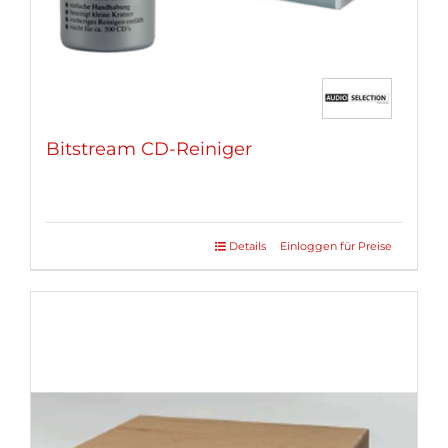
gewählt
werden
Bitstream CD-Reiniger
Details
Einloggen für Preise
Dieses
Produkt
weist
mehrere
Varianten
auf.
Die
Optionen