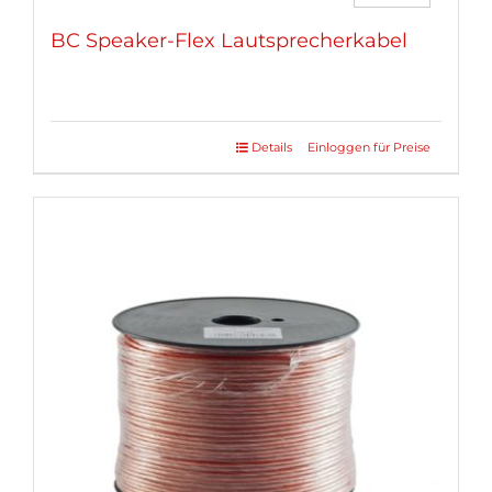
BC Speaker-Flex Lautsprecherkabel
Details
Einloggen für Preise
Dieses
Produkt
weist
mehrere
Varianten
auf.
Die
Optionen
können
auf
der
Produktseite