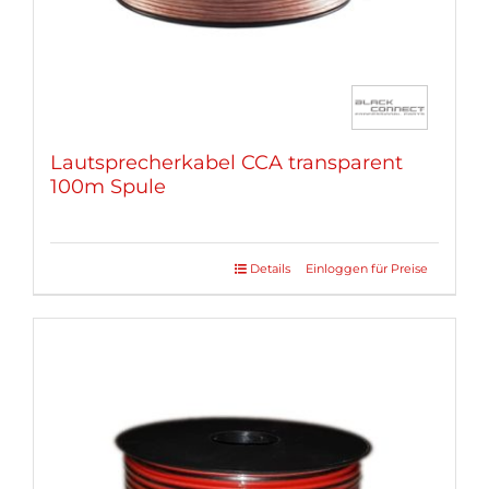
gewählt
werden
Lautsprecherkabel CCA transparent
100m Spule
Details
Einloggen für Preise
Dieses
Produkt
weist
mehrere
Varianten
auf.
Die
Optionen