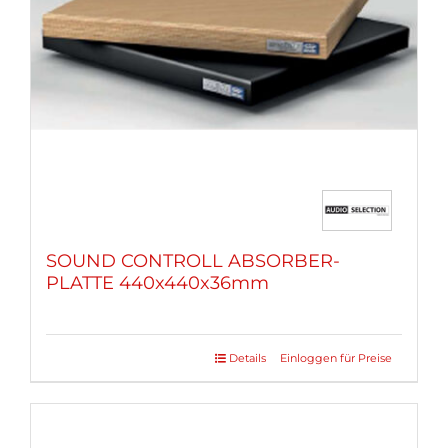
können
auf
der
Produktseite
gewählt
werden
SOUND CONTROLL ABSORBER-
PLATTE 440x440x36mm
Details
Einloggen für Preise
Dieses
Produkt
weist
mehrere