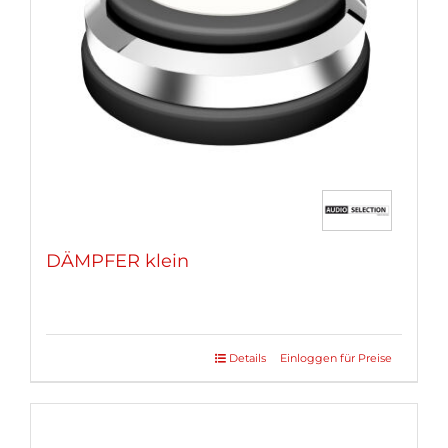
DÄMPFER klein
Details
Einloggen für Preise
Dieses
Produkt
weist
mehrere