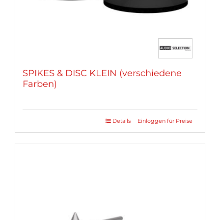
gewählt
werden
SPIKES & DISC KLEIN (verschiedene
Farben)
Details
Einloggen für Preise
Dieses
Produkt
weist
mehrere
Varianten
auf.
Die
Optionen