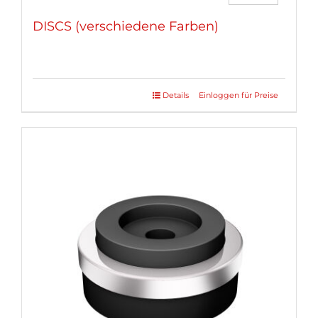
DISCS (verschiedene Farben)
Details
Einloggen für Preise
Dieses
Produkt
weist
mehrere
Varianten
auf.
Die
Optionen
können
auf
der
Produktseite