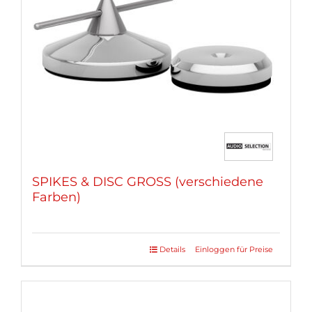
können
auf
der
Produktseite
gewählt
werden
SPIKES & DISC GROSS (verschiedene
Farben)
Details
Einloggen für Preise
Dieses
Produkt
weist
mehrere