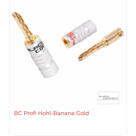
Varianten
auf.
Die
Optionen
können
auf
der
Produktseite
gewählt
werden
BC Profi Hohl-Banana Gold