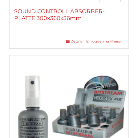
SOUND CONTROLL ABSORBER-
PLATTE 300x360x36mm
Details
Einloggen für Preise
Dieses
Produkt
weist
mehrere
Varianten
auf.
Die
Optionen
können
auf
der
Produktseite