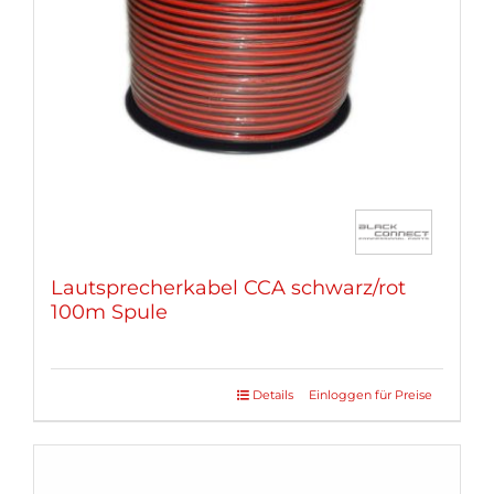
können
auf
der
Produktseite
gewählt
werden
Lautsprecherkabel CCA schwarz/rot
100m Spule
Details
Einloggen für Preise
Dieses
Produkt
weist
mehrere