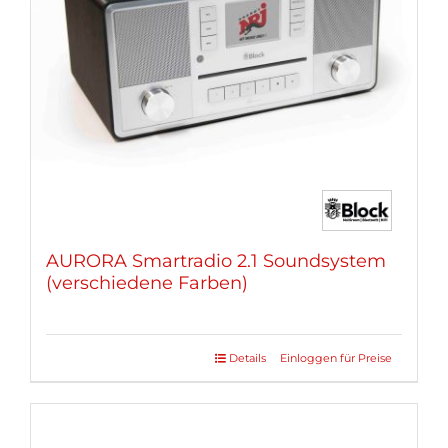
können
auf
der
Produktseite
gewählt
werden
AURORA Smartradio 2.1 Soundsystem
(verschiedene Farben)
Details
Einloggen für Preise
Dieses
Produkt
weist
mehrere