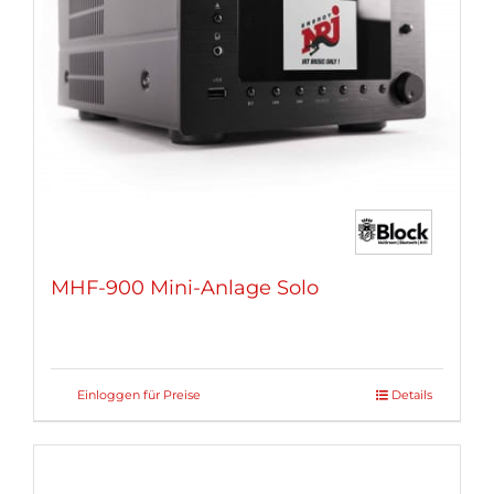
können
auf
der
Produktseite
gewählt
werden
MHF-900 Mini-Anlage Solo
Einloggen für Preise
Details