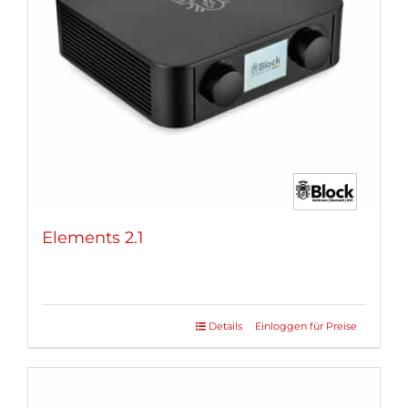
Elements 2.1
Details
Einloggen für Preise
Dieses
Produkt
weist
mehrere