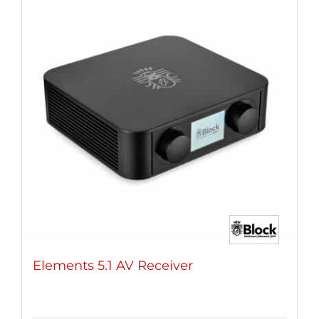
Varianten
auf.
Die
Optionen
können
auf
der
Produktseite
gewählt
werden
Elements 5.1 AV Receiver