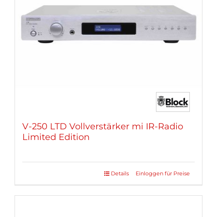
können
auf
der
Produktseite
gewählt
werden
V-250 LTD Vollverstärker mi IR-Radio
Limited Edition
Details
Einloggen für Preise