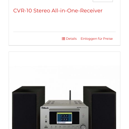
CVR-10 Stereo All-in-One-Receiver
Details
Einloggen für Preise
Dieses
Produkt
weist
mehrere
Varianten
auf.
Die
Optionen
können
auf
der
Produktseite