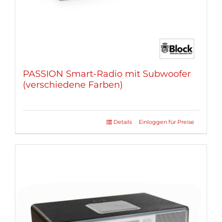
gewählt
werden
PASSION Smart-Radio mit Subwoofer
(verschiedene Farben)
Details
Einloggen für Preise
Dieses
Produkt
weist
mehrere
Varianten
auf.
Die
Optionen