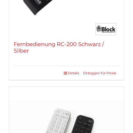
gewählt
werden
Fernbedienung RC-200 Schwarz /
Silber
Details
Einloggen für Preise
Dieses
Produkt
weist
mehrere
Varianten
auf.
Die
Optionen