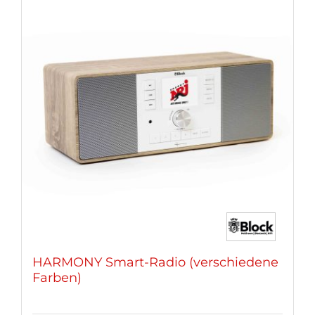
Varianten
auf.
Die
Optionen
können
auf
der
Produktseite
gewählt
werden
HARMONY Smart-Radio (verschiedene
Farben)