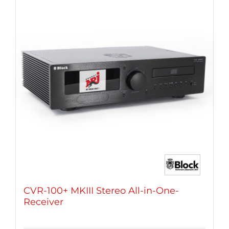
Varianten
auf.
Die
Optionen
können
auf
der
Produktseite
gewählt
werden
CVR-100+ MKIII Stereo All-in-One-
Receiver