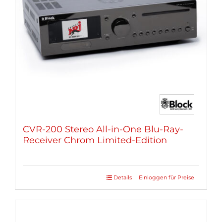
können
auf
der
Produktseite
gewählt
werden
CVR-200 Stereo All-in-One Blu-Ray-
Receiver Chrom Limited-Edition
Details
Einloggen für Preise
Dieses
Produkt
weist
mehrere