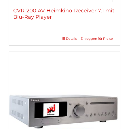
CVR-200 AV Heimkino-Receiver 7.1 mit
Blu-Ray Player
Details
Einloggen für Preise
Dieses
Produkt
weist
mehrere
Varianten
auf.
Die
Optionen
können
auf
der
Produktseite