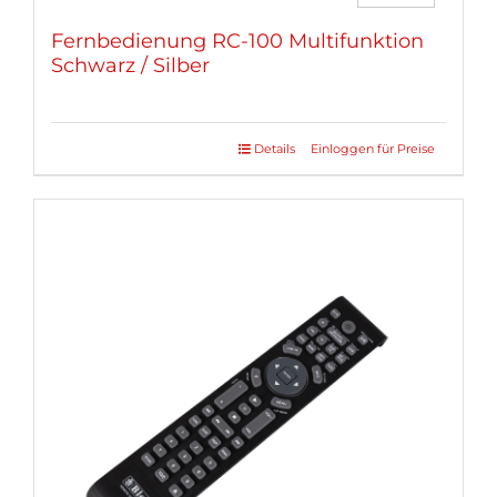
Fernbedienung RC-100 Multifunktion
Schwarz / Silber
Details
Einloggen für Preise
Dieses
Produkt
weist
mehrere
Varianten
auf.
Die
Optionen
können
auf
der
Produktseite