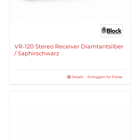
gewählt
werden
VR-120 Stereo Receiver Diamtantsilber
/ Saphirschwarz
Details
Einloggen für Preise
Dieses
Produkt
weist
mehrere
Varianten
auf.
Die
Optionen