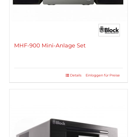
gewählt
werden
MHF-900 Mini-Anlage Set
Details
Einloggen für Preise
Dieses
Produkt
weist
mehrere
Varianten
auf.
Die
Optionen