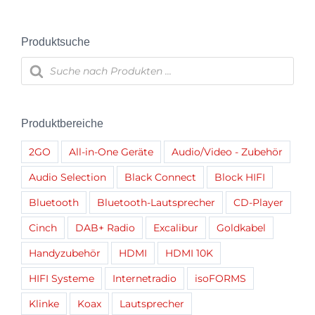
Varianten
auf.
Produktsuche
Die
Products
Optionen
search
können
auf
der
Produktbereiche
Produktseite
2GO
All-in-One Geräte
Audio/Video - Zubehör
gewählt
werden
Audio Selection
Black Connect
Block HIFI
Bluetooth
Bluetooth-Lautsprecher
CD-Player
Cinch
DAB+ Radio
Excalibur
Goldkabel
Handyzubehör
HDMI
HDMI 10K
HIFI Systeme
Internetradio
isoFORMS
Klinke
Koax
Lautsprecher