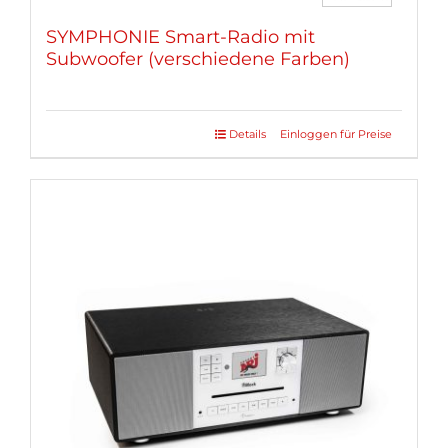
SYMPHONIE Smart-Radio mit
Subwoofer (verschiedene Farben)
Details
Einloggen für Preise
Dieses
Produkt
weist
mehrere
Varianten
auf.
Die
Optionen
können
auf
der
Produktseite