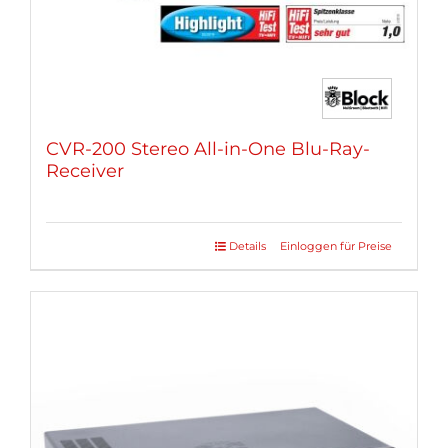
gewählt
werden
CVR-200 Stereo All-in-One Blu-Ray-
Receiver
Details
Einloggen für Preise
Dieses
Produkt
weist
mehrere
Varianten
auf.
Die
Optionen