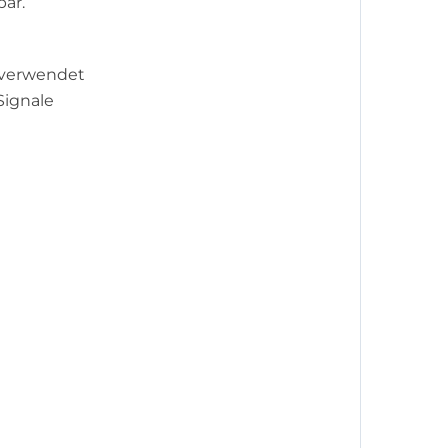
ar.
 verwendet
Signale