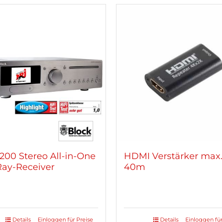
200 Stereo All-in-One
HDMI Verstärker max
Ray-Receiver
40m
Details
Einloggen für Preise
Details
Einloggen für
es