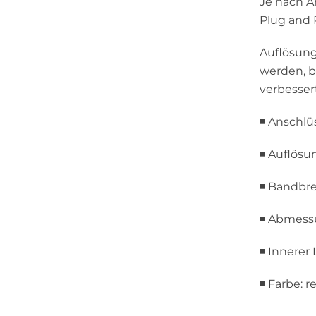
Je nach A
Plug and 
Auflösun
werden, b
verbessert
◾ Anschlü
◾ Auflösun
◾ Bandbreit
◾ Abmes
◾ Innerer
◾ Farbe: r