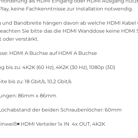
nforderung als HDMI Eingang oder HDMI Ausgang nutzb
Play, keine Fachkenntnisse zur Installation notwendig.
g und Bandbreite hängen davon ab welche HDMI Kabel
eachten Sie bitte das die HDMI Wanddose keine HDMI 
 oder verstärkt.
sse: HDMI A Buchse auf HDMI A Buchse
g bis zu: 4K2K (60 Hz), 4K2K (30 Hz), 1080p (3D)
e bis zu: 18 Gbit/s, 10,2 Gbit/s
sungen: 86mm x 86mm
 Lochabstand der beiden Schraubenlöcher: 60mm
einweiß◾ HDMI Verteiler 1x IN  4x OUT, 4K2K