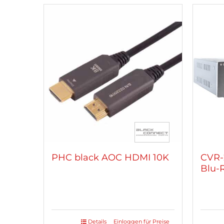
PHC black AOC HDMI 10K
CVR-
Blu-
Details
Einloggen für Preise
Dieses
Dies