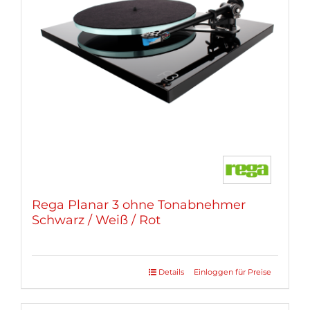
Rega Planar 3 ohne Tonabnehmer
Schwarz / Weiß / Rot
Details
Einloggen für Preise
Dieses
Produkt