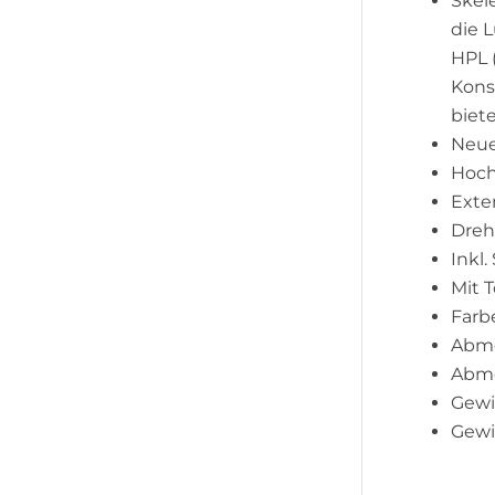
Skel
die 
HPL 
Kons
biet
Neue
Hoch
Exte
Dreh
Inkl
Mit 
Farbe
Abme
Abme
Gewic
Gewi