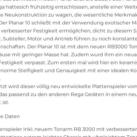
ga hattesich frühzeitig entschlossen, anstelle einer We
ige Neukonstruktion zu wagen, die wesentliche Merkmal
 Der Planar 10 schließt mit der Verwendung exotischer Ma
 verbesserter Festigkeit ermöglichen, dicht zu diesem 
er, Subteller, Motor und Antrieb führen zu noch konstant
nschaften. Der Planar 10 ist mit dem neuen RB3000 Ton
use mit geringer Masse hat. Zudem wurd ihm ein neuart
Festigkeit verpasst. Zum ersten mal wird hier ein keram
enorme Steifigkeit und Genauigkeit mit einer idealen 
.
etzt wird dieser völlig neu entwickelte Plattenspieler v
 das passend zu den anderen Rega Geräten in einem n
ist.
he Daten
tenspieler Inkl. neuem Tonarm RB 3000 mit verbessert