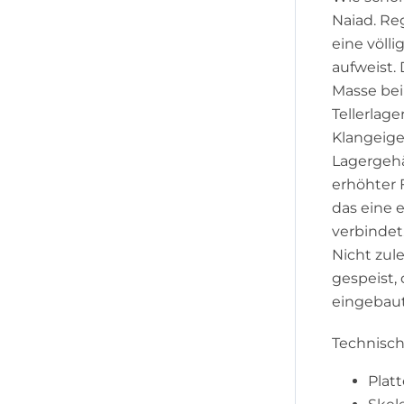
Naiad. Re
eine völl
aufweist.
Masse bei
Tellerlag
Klangeige
Lagergehä
erhöhter 
das eine 
verbindet
Nicht zul
gespeist,
eingebaut 
Technisc
Plat