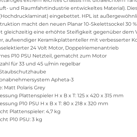
ettartiges extrem leichtes Chassis mit
ultraleichtem Tan
Luft- und Raumfahrtindustrie entwickeltes Material)
.
Die
(Hochdrucklaminat) eingebettet. HPL ist außergewöhnli
truktion macht den neuen Planar 10-Skelettsockel 30 % 
et gleichzeitig eine erhöhte Steifigkeit gegenüber dem
r, aufwendiger Keramikplattenteller mit verbesserter 
selektierter 24 Volt Motor, Doppelriemenantrieb
rnes P10 PSU Netzteil, gematcht zum Motor
zahl für 33 und 45 u/min regelbar
. Staubschutzhaube
Tonabnehmersystem Apheta-3
: Matt Polaris Grey
ssung Plattenspieler H x B x T: 125 x 420 x 315 mm
ssung P10 PSU H x B x T: 80 x 218 x 320 mm
ht Plattenspieler: 4,7 kg
cht P10 PSU: 3 kg