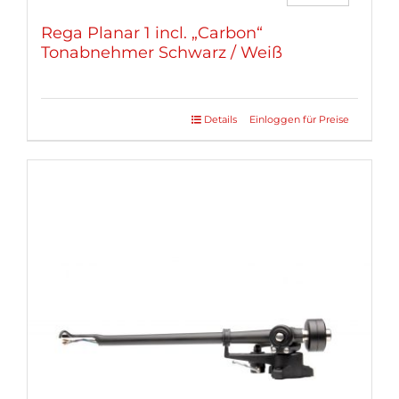
Rega Planar 1 incl. „Carbon“
Tonabnehmer Schwarz / Weiß
Details
Einloggen für Preise
Dieses
Produkt
weist
mehrere
Varianten
auf.
Die
Optionen
können
auf
der
Produktseite