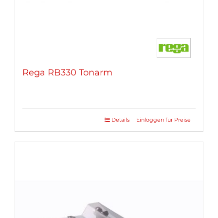
gewählt
werden
Rega RB330 Tonarm
Details
Einloggen für Preise