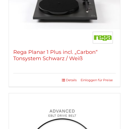
Rega Planar 1 Plus incl. „Carbon“
Tonsystem Schwarz / Weiß
Details
Einloggen für Preise
Dieses
Produkt
weist
mehrere
Varianten
auf.
Die