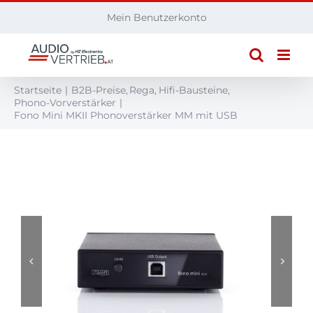
Zum
Mein Benutzerkonto
Inhalt
springen
Startseite
B2B-Preise
Rega
Hifi-Bausteine
Phono-Vorverstärker
Fono Mini MKII Phonoverstärker MM mit USB