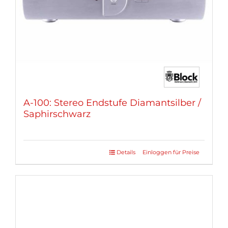
A-100: Stereo Endstufe Diamantsilber /
Saphirschwarz
Details
Einloggen für Preise
Dieses
Produkt
weist
mehrere
Varianten
auf.