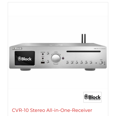
weist
mehrere
Varianten
auf.
Die
Optionen
können
auf
der
Produktseite
gewählt
werden
CVR-10 Stereo All-in-One-Receiver