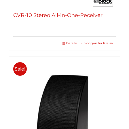
CVR-10 Stereo All-in-One-Receiver
Details
Einloggen für Preise
Dieses
Produkt
weist
mehrere
Sale!
Varianten
auf.
Die
Optionen
können
auf
der
Produktseite