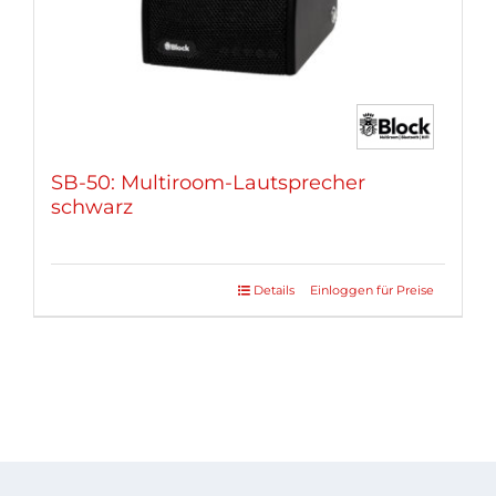
gewählt
werden
SB-50: Multiroom-Lautsprecher
schwarz
Details
Einloggen für Preise