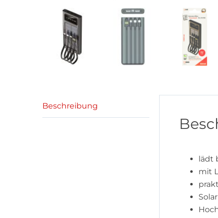
Beschreibung
Besc
lädt 
mit 
prak
Sola
Hoch