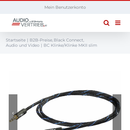
Zum
Mein Benutzerkonto
Inhalt
springen
Startseite
B2B-Preise
Black Connect
Audio und Video
BC Klinke/Klinke MKII slim