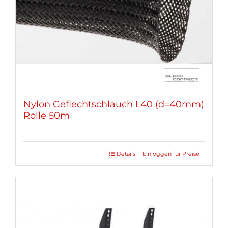
Nylon Geflechtschlauch L40 (d=40mm)
Rolle 50m
Details
Einloggen für Preise
Dieses
Produkt
weist
mehrere
Varianten
auf.