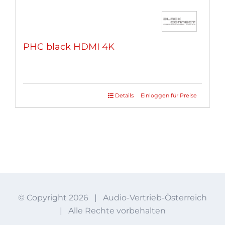
PHC black HDMI 4K
Details
Einloggen für Preise
Dieses
Produkt
weist
mehrere
Varianten
auf.
Die
Optionen
© Copyright
2026 | Audio-Vertrieb-Österreich
können
| Alle Rechte vorbehalten
auf