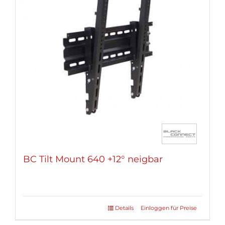
Die
Optionen
können
auf
der
Produktseite
gewählt
werden
BC Tilt Mount 640 +12° neigbar
Details
Einloggen für Preise