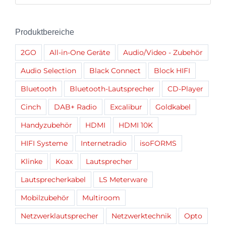
Produktbereiche
2GO
All-in-One Geräte
Audio/Video - Zubehör
Audio Selection
Black Connect
Block HIFI
Bluetooth
Bluetooth-Lautsprecher
CD-Player
Cinch
DAB+ Radio
Excalibur
Goldkabel
Handyzubehör
HDMI
HDMI 10K
HIFI Systeme
Internetradio
isoFORMS
Klinke
Koax
Lautsprecher
Lautsprecherkabel
LS Meterware
Mobilzubehör
Multiroom
Netzwerklautsprecher
Netzwerktechnik
Opto