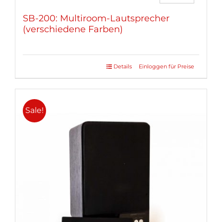
SB-200: Multiroom-Lautsprecher
(verschiedene Farben)
Details
Einloggen für Preise
Dieses
Produkt
weist
mehrere
Sale!
Varianten
auf.
Die
Optionen
können
auf
der
Produktseite