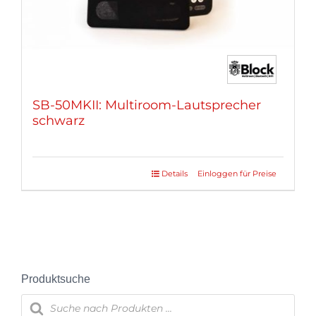
gewählt
werden
SB-50MKII: Multiroom-Lautsprecher
schwarz
Details
Einloggen für Preise
Produktsuche
Products
search