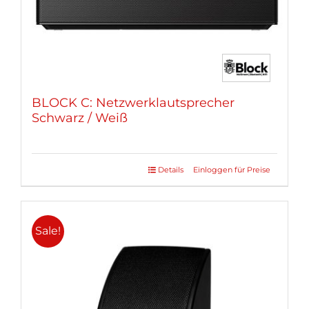
gewählt
werden
BLOCK C: Netzwerklautsprecher
Schwarz / Weiß
Details
Einloggen für Preise
Dieses
Produkt
weist
mehrere
Sale!
Varianten
auf.
Die
Optionen