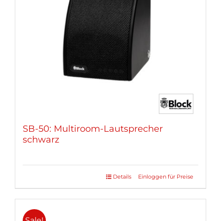
können
auf
der
Produktseite
gewählt
werden
SB-50: Multiroom-Lautsprecher
schwarz
Details
Einloggen für Preise
Sale!