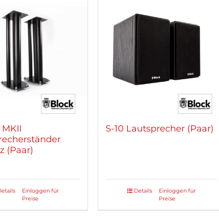
ten
Varianten
auf.
Die
nen
Optionen
n
können
auf
der
tseite
Produktseite
lt
gewählt
n
werden
 MKII
S-10 Lautsprecher (Paar)
recherständer
z (Paar)
etails
Einloggen für
Details
Einloggen für
Preise
Preise