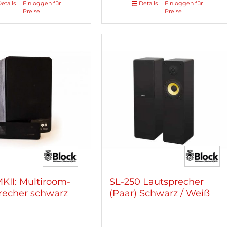
etails
Einloggen für
Details
Einloggen für
Dieses
Preise
Preise
kt
Produkt
weist
re
mehrere
ten
Varianten
auf.
Die
nen
Optionen
n
können
auf
der
tseite
Produktseite
lt
gewählt
n
werden
KII: Multiroom-
SL-250 Lautsprecher
recher schwarz
(Paar) Schwarz / Weiß