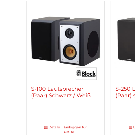
mehrere
Varianten
auf.
Die
Optionen
können
auf
der
Produktseite
gewählt
werden
S-100 Lautsprecher
S-250 
(Paar) Schwarz / Weiß
(Paar)
Details
Einloggen für
D
Dieses
Preise