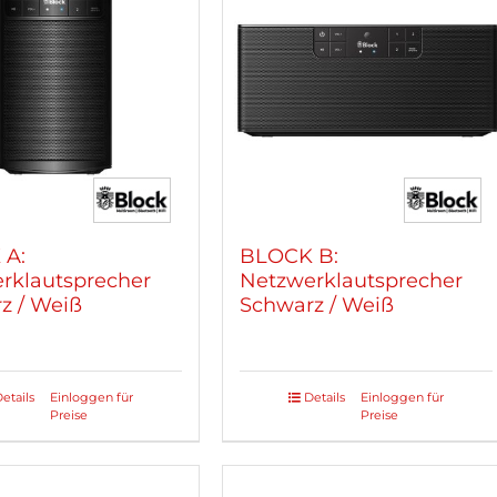
 A:
BLOCK B:
rklautsprecher
Netzwerklautsprecher
z / Weiß
Schwarz / Weiß
etails
Einloggen für
Details
Einloggen für
Dieses
Preise
Preise
kt
Produkt
weist
re
mehrere