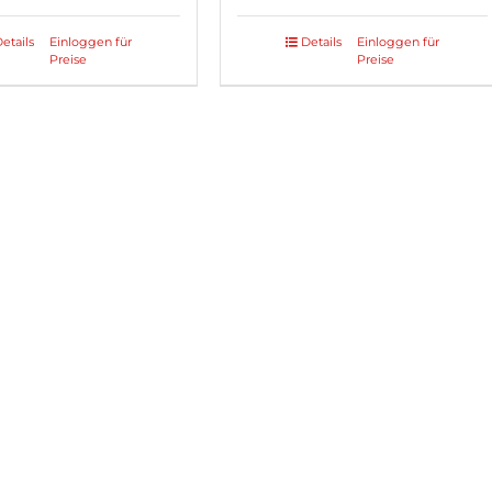
etails
Einloggen für
Details
Einloggen für
Dieses
Preise
Preise
Produkt
weist
mehrere
Varianten
auf.
Die
Optionen
können
auf
der
Produktseite
gewählt
werden