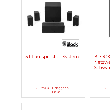
5.1 Lautsprecher System
BLOCK
Netzwe
Schwar
Details
Einloggen für
D
Dieses
Preise
Produ
weist
mehre