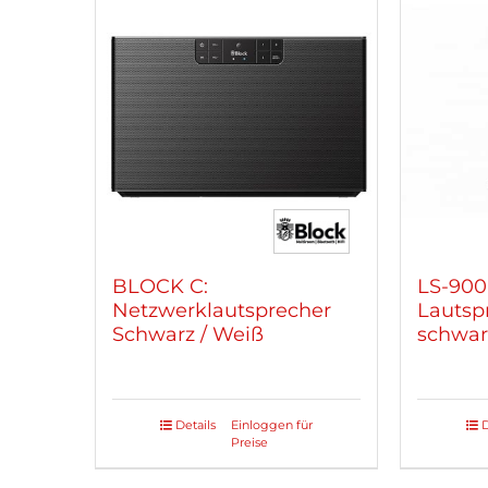
Varian
auf.
Die
Optio
könne
auf
der
Produk
gewäh
werde
BLOCK C:
LS-900
Netzwerklautsprecher
Lautsp
Schwarz / Weiß
schwar
Details
Einloggen für
D
Dieses
Preise
Produkt
weist