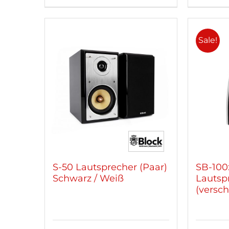
Produkt
weist
mehrere
Sale!
Varianten
auf.
Die
Optionen
können
auf
der
Produktseite
gewählt
werden
S-50 Lautsprecher (Paar)
SB-100
Schwarz / Weiß
Lautsp
(versc